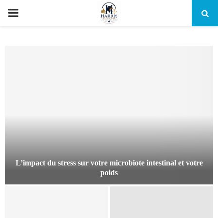
PRIMARY
MENU
L’impact du stress sur votre microbiote intestinal et votre
poids
L
’
i